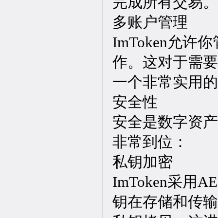
完成所有交易。
多账户管理
ImToken
作。这对于需要
一个非常实用的
安全性
安全是数字资产
非常到位：
私钥加密
ImToken采
钥在存储和传输