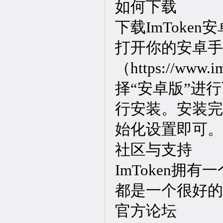
如何下载
下载ImToke
打开你的安卓手机
（https://w
择“安卓版”进
行安装。安装完
始化设置即可。
社区与支持
ImToken
都是一个很好的
官方论坛