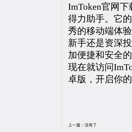
ImToken
得力助手。它的
秀的移动端体验
新手还是资深投
加便捷和安全的
现在就访问ImToke
卓版，开启你的
上一篇：没有了