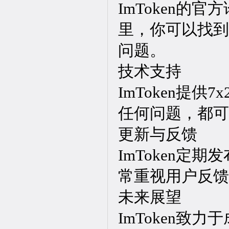
ImToken
里，你可以找到
问题。
技术支持
ImToken提
任何问题，都可
更新与反馈
ImToken定
常重视用户反馈
未来展望
ImToken